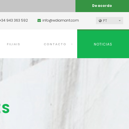
De acordo
+34 943 363 592
info@wdiamant.com
PT
NOTICIAS
FILIAIS
CONTACTO
ES