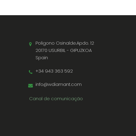
Poligono Osinalde.Apdo. 12
20170 USURBIL - GIPUZKOA
Spain
+34 943 363 592
info@wdiamant.com
Canal de comunicação