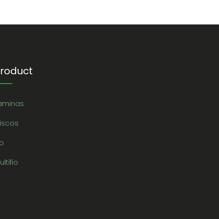
roduct
áminas
iscos
io
ultifio