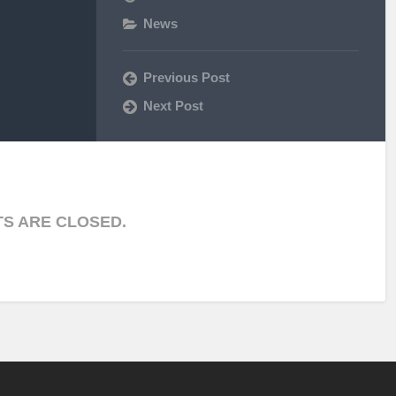
News
Previous Post
Next Post
S ARE CLOSED.